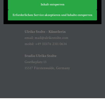
Inhalt entsperren
Erforderlichen Service akzeptieren und Inhalte entsperren
Ulrike Stolte – Künstlerin
email:
mail@ulrikestolte.com
mobil: +49 (0)176 2311 0634
Studio Ulrike Stolte
Goetheplatz 13
15517 Fürstenwalde, Germany