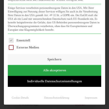
17 x 23 cm 2014
17 x 23 cm 2014
Einige Services verarbeiten personenbezogene Daten in den USA. Mit Ihrer
Einwilligung zur Nutzung dieser Services willigen Sie auch in die Verarbeitung
Preisanfrage
SOLD
Ihrer Daten in den USA gemäß Art. 49 (1) lit. a GDPR ein. Der EuGH stuft die
USA als ein Land mit unzureichendem Datenschutz nach EU-Standards ein. Es
besteht beispielsweise die Gefahr, dass US-Behörden personenbezogene Daten in
Überwachungsprogrammen verarbeiten, ohne dass für Europäerinnen und
Europäer eine Klagemöglichkeit besteht.
Es folgt eine Liste der Service-Gruppen, für die eine Einwilligun
Essenziell
Externe Medien
Speichern
Alle akzeptieren
Individuelle Datenschutzeinstellungen
t47-Printzyklus 4
t48-Printzyklus 4
17 x 23 cm 2013
17 x 23 cm 2013
Cookie-Details
Datenschutzerklärung
Impressum
Preisanfrage
SOLD