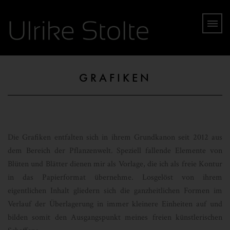
GRAFIKEN
Die Grafiken entfalten sich in ihrem Grundkanon seit 2012 aus
dem Bereich der Pflanzenwelt. Speziell fallende Elemente von
Blüten und Blätter dienen mir als Vorlage, die ich als freie Kontur
in das Papierformat übernehme. Losgelöst von ihrem
eigentlichen Inhalt gliedern sich die ganzheitlichen Formen im
Verlauf der Überlagerung in immer kleinere Einheiten auf und
bilden somit den Ausgangspunkt meines freien künstlerischen