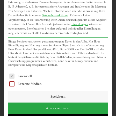
Erfahrung zu verbessern.
Personenbezogene Daten können verarbeitet werden (z.
B. IP-Adressen), z. B. für personalisierte Anzeigen und Inhalte oder die Messung
von Anzeigen und Inhalten.
Weitere Informationen über die Verwendung Ihrer
Daten finden Sie in unserer
Datenschutzerklärung
.
Es besteht keine
Verpflichtung, in die Verarbeitung Ihrer Daten einzuwilligen, um dieses Angebot
zu nutzen.
Sie können Ihre Auswahl jederzeit unter
Einstellungen
widerrufen
oder anpassen.
Bitte beachten Sie, dass aufgrund individueller Einstellungen
möglicherweise nicht alle Funktionen der Website verfügbar sind.
NEUESTE BEITRÄGE
Einige Services verarbeiten personenbezogene Daten in den USA. Mit Ihrer
Einwilligung zur Nutzung dieser Services willigen Sie auch in die Verarbeitung
Ihrer Daten in den USA gemäß Art. 49 (1) lit. a GDPR ein. Der EuGH stuft die
USA als ein Land mit unzureichendem Datenschutz nach EU-Standards ein. Es
Kunst Workshop – Frottage
besteht beispielsweise die Gefahr, dass US-Behörden personenbezogene Daten in
Überwachungsprogrammen verarbeiten, ohne dass für Europäerinnen und
Duo Show in Hamburg – Ausstellung noch bis 04. März 2017
Europäer eine Klagemöglichkeit besteht.
Es weihnachtet – Ateliertreffen Ulrike Stolte l Meike Dölp 20.
Es folgt eine Liste der Service-Gruppen, für die eine Einwilligun
November 2016
Essenziell
Füttern Verboten – Ausstellung noch bis 28. Mai 2016
Externe Medien
Neue Webseite online!
Speichern
ARCHIV
Alle akzeptieren