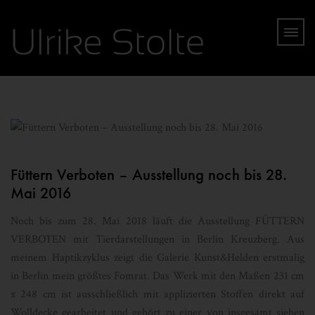
Füttern Verboten – Ausstellung noch bis 28.
Mai 2016
Noch bis zum 28. Mai 2018 läuft die Ausstellung FÜTTERN
VERBOTEN mit Tierdarstellungen in Berlin Kreuzberg. Aus
meinem Haptikzyklus zeigt die Galerie Kunst&Helden erstmalig
in Berlin mein größtes Fomrat. Das Werk mit den Maßen 231 cm
x 248 cm ist ausschließlich mit applizierten Stoffen direkt auf
Wolldecke gearbeitet und gehört zu einer von insgesamt sieben