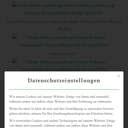
Künstler/innen mit der Galeristin Anne Zdunek (Fotos: Marina
Wilde)
Galerieansicht 1
Mit dies
Galerieansicht 2
Datenschutzeinstellungen
Wir nutzen Cookies auf unserer Website. Einige von ihnen sind essenziell,
Veranstaltungen
während andere uns helfen, diese Website und Ihre Erfahrung zu verbessern.
CATEGORIES:
Wenn Sie unter 16 Jahre alt sind und Ihre Einwilligung zu optionalen Services
SHARE:
geben möchten, müssen Sie Ihre Erziehungsberechtigten um Erlaubnis bitten.
Wir verwenden Cookies und andere Technologien auf unserer Website. Einige
von ihnen sind essenziell, während andere uns helfen, diese Website und Ihre