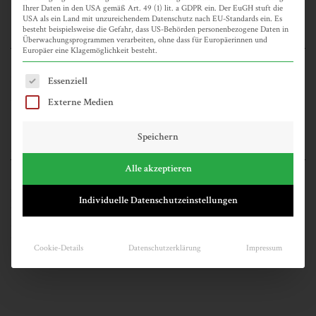
Ihrer Daten in den USA gemäß Art. 49 (1) lit. a GDPR ein. Der EuGH stuft die
USA als ein Land mit unzureichendem Datenschutz nach EU-Standards ein. Es
besteht beispielsweise die Gefahr, dass US-Behörden personenbezogene Daten in
KATEGORIEN
Überwachungsprogrammen verarbeiten, ohne dass für Europäerinnen und
Europäer eine Klagemöglichkeit besteht.
Allgemein
Es folgt eine Liste der Service-Gruppen, für die eine Einwilligun
Essenziell
Veranstaltungen
Externe Medien
Speichern
META
Alle akzeptieren
Anmelden
Individuelle Datenschutzeinstellungen
Eintrags-Feed
Kommentar-Feed
WordPress.org
Cookie-Details
Datenschutzerklärung
Impressum