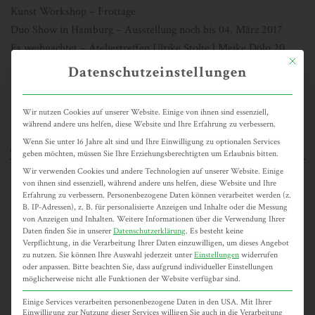
Kunst Workshop – Frottage
Duo Show in Hamburg – Ausstellung noch bis 04. März 2017
Es weihnachtet – Ateliertreffen Ulrike Stolte l Meike Dölp 20.
Mit dies
November 2016
Datenschutzeinstellungen
Füttern Verboten – Ausstellung noch bis 28. Mai 2016
Neue Webseite online!
Wir nutzen Cookies auf unserer Website. Einige von ihnen sind essenziell,
während andere uns helfen, diese Website und Ihre Erfahrung zu verbessern.
Wenn Sie unter 16 Jahre alt sind und Ihre Einwilligung zu optionalen Services
ARCHIV
geben möchten, müssen Sie Ihre Erziehungsberechtigten um Erlaubnis bitten.
Wir verwenden Cookies und andere Technologien auf unserer Website. Einige
von ihnen sind essenziell, während andere uns helfen, diese Website und Ihre
November 2017
Erfahrung zu verbessern.
Personenbezogene Daten können verarbeitet werden (z.
B. IP-Adressen), z. B. für personalisierte Anzeigen und Inhalte oder die Messung
Februar 2017
von Anzeigen und Inhalten.
Weitere Informationen über die Verwendung Ihrer
Daten finden Sie in unserer
Datenschutzerklärung
.
Es besteht keine
November 2016
Verpflichtung, in die Verarbeitung Ihrer Daten einzuwilligen, um dieses Angebot
zu nutzen.
Sie können Ihre Auswahl jederzeit unter
Einstellungen
widerrufen
Mai 2016
oder anpassen.
Bitte beachten Sie, dass aufgrund individueller Einstellungen
möglicherweise nicht alle Funktionen der Website verfügbar sind.
Februar 2016
Einige Services verarbeiten personenbezogene Daten in den USA. Mit Ihrer
Januar 2016
Einwilligung zur Nutzung dieser Services willigen Sie auch in die Verarbeitung