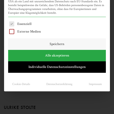
USA als ein Land mit unzureichendem Datenschutz nach EU-Standards ein. Es
KATEGORIEN
besteht beispielsweise die Gefahr, dass US-Behörden personenbezogene Daten in
Überwachungsprogrammen verarbeiten, ohne dass für Europäerinnen und
Europäer eine Klagemöglichkeit besteht.
Allgemein
Es folgt eine Liste der Service-Gruppen, für die eine Einwilligun
Essenziell
Veranstaltungen
Externe Medien
META
Speichern
Alle akzeptieren
Anmelden
Eintrags-Feed
Individuelle Datenschutzeinstellungen
Kommentar-Feed
WordPress.org
Cookie-Details
Datenschutzerklärung
Impressum
ULRIKE STOLTE