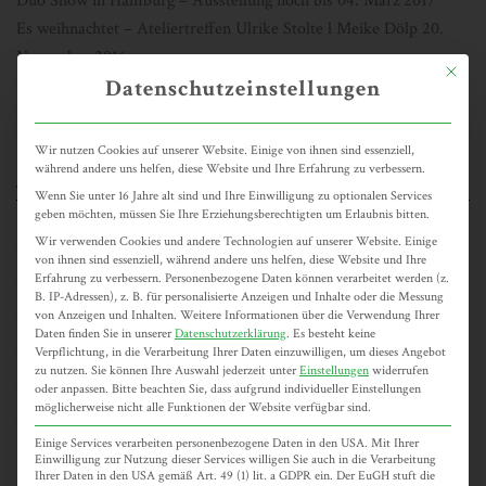
Duo Show in Hamburg – Ausstellung noch bis 04. März 2017
Es weihnachtet – Ateliertreffen Ulrike Stolte l Meike Dölp 20.
November 2016
Mit dies
Füttern Verboten – Ausstellung noch bis 28. Mai 2016
Datenschutzeinstellungen
Neue Webseite online!
Wir nutzen Cookies auf unserer Website. Einige von ihnen sind essenziell,
während andere uns helfen, diese Website und Ihre Erfahrung zu verbessern.
ARCHIV
Wenn Sie unter 16 Jahre alt sind und Ihre Einwilligung zu optionalen Services
geben möchten, müssen Sie Ihre Erziehungsberechtigten um Erlaubnis bitten.
Wir verwenden Cookies und andere Technologien auf unserer Website. Einige
November 2017
von ihnen sind essenziell, während andere uns helfen, diese Website und Ihre
Erfahrung zu verbessern.
Personenbezogene Daten können verarbeitet werden (z.
Februar 2017
B. IP-Adressen), z. B. für personalisierte Anzeigen und Inhalte oder die Messung
November 2016
von Anzeigen und Inhalten.
Weitere Informationen über die Verwendung Ihrer
Daten finden Sie in unserer
Datenschutzerklärung
.
Es besteht keine
Mai 2016
Verpflichtung, in die Verarbeitung Ihrer Daten einzuwilligen, um dieses Angebot
zu nutzen.
Sie können Ihre Auswahl jederzeit unter
Einstellungen
widerrufen
Februar 2016
oder anpassen.
Bitte beachten Sie, dass aufgrund individueller Einstellungen
möglicherweise nicht alle Funktionen der Website verfügbar sind.
Januar 2016
Einige Services verarbeiten personenbezogene Daten in den USA. Mit Ihrer
Einwilligung zur Nutzung dieser Services willigen Sie auch in die Verarbeitung
Ihrer Daten in den USA gemäß Art. 49 (1) lit. a GDPR ein. Der EuGH stuft die